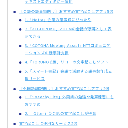
テキストエディタが一体化
【会議の議事録向け】おすすめ文字起こしアプリ5選
1.「Notta」会議の議事録にぴったり
2.「AI GIJIROKU」ZOOMの会話が字幕として表
示できる
3.「COTOHA Meeting Assist」NTTコミュニケ
ーションズの議事録支援
4.「TORUNO β版」リコーの文字起こしソフト
5.「スマート書記」会議で活躍する議事録作成支
援サービス
【外国語翻訳向け】おすすめ文字起こしアプリ2選
1.「Speechy Lite」外国語の勉強や発声練習にも
おすすめ
2. 「Otter」英会話の文字起こしが得意
文字起こしに便利なサービス2選