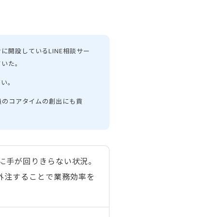
開設しているLINE相談サー
ていた。
高い。
員のコアタイムの創出にも貢
応に手が回りきらない状況。
外注することで業務効率を