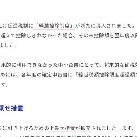
上げ促進税制に
「繰越控除制度」
が新たに導入されました
を超えて控除しきれなかった場合、その未控除額を翌年度以
ました。
効果的に利用できなかった中小企業にとって、将来的な節税
ためには、各年度の確定申告書に「繰越税額控除限度超過額
ます。
​
乗せ措置
さらに引き上げるための
上乗せ措置が拡充
されました。
まず