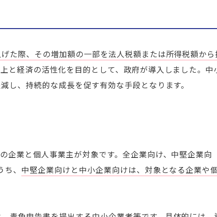
上げた際、その増加額の一部を法人税額または所得税額から
向上と経済の活性化を目的として、政府が導入しました。
中
軽減し、持続的な成長を促す有効な手段となります。
ての企業と個人事業主が対象です。全企業向け、中堅企業向
うち、
中堅企業向けと中小企業向けは、対象となる企業や
は、
青色申告書を提出する中小企業者等
です。​
具体的には、