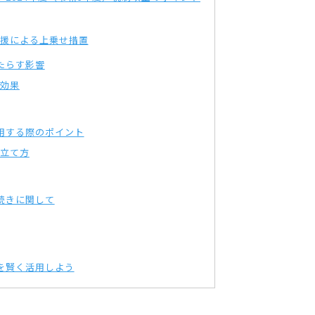
援による上乗せ措置
たらす影響
効果
用する際のポイント
立て方
続きに関して
を賢く活用しよう