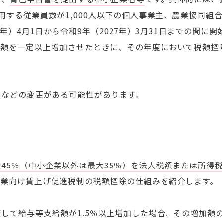
する従業員数が1,000人以下の個人事業主、農業協同組
4年）4月1日から令和9年（2027年）3月31日までの間に開
給額を一定以上増加させたときに、その年度において税額控
るなどの変更がある可能性があります。
45％（中小企業以外は最大35％）を法人税額または所得
企業向け賃上げ促進税制の税額控除の仕組みを紹介します。
して給与等支給額が1.5％以上増加した場合、その増加額