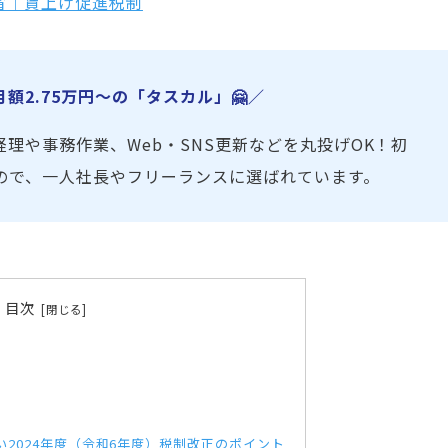
省｜賃上げ促進税制
2.75万円〜の「タスカル」🤗／
経理や事務作業、Web・SNS更新などを丸投げOK！初
ので、一人社長やフリーランスに選ばれています。
目次
2024年度（令和6年度）税制改正のポイント