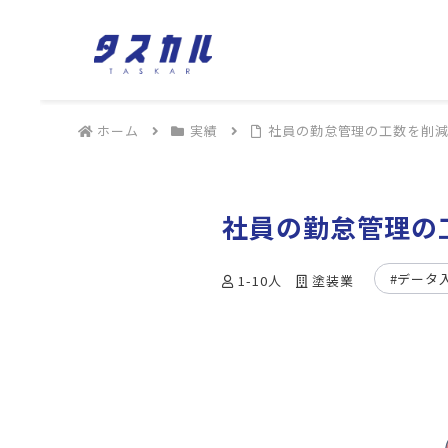
ホーム
実績
社員の勤怠管理の工数を削
社員の勤怠管理の
#データ
1-10人
塗装業