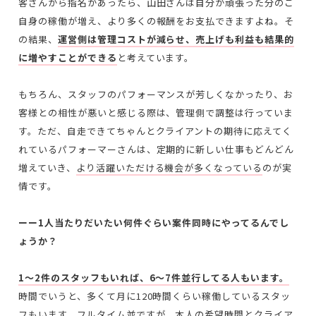
客さんから指名があったら、山田さんは自分が頑張った分のご
自身の稼働が増え、より多くの報酬をお支払できますよね。そ
の結果、
運営側は管理コストが減らせ、売上げも利益も結果的
に増やすことができる
と考えています。
もちろん、スタッフのパフォーマンスが芳しくなかったり、お
客様との相性が悪いと感じる際は、管理側で調整は行っていま
す。ただ、自走できてちゃんとクライアントの期待に応えてく
れているパフォーマーさんは、定期的に新しい仕事もどんどん
増えていき、
より活躍いただける機会が多くなっている
のが実
情です。
ーー1人当たりだいたい何件ぐらい案件同時にやってるんでし
ょうか？
1～2件のスタッフもいれば、6～7件並行してる人もいます。
時間でいうと、多くて月に120時間くらい稼働しているスタッ
フもいます。フルタイム並ですが、本人の希望時間とクライア