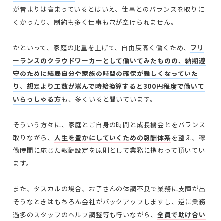
が昔よりは高まっているとはいえ、仕事とのバランスを取りに
くかったり、制約も多く仕事も穴が空けられません。
かといって、家庭の比重を上げて、自由度高く働くため、
フリ
ーランスのクラウドワーカーとして働いてみたものの、納期遵
守のために結局自分や家族の時間の確保が難しくなっていた
り
、
想定より工数が嵩んで時給換算すると300円程度で働いて
いらっしゃる方
も、多くいると聞いています。
そういう方々に、家庭とご自身の時間と成長機会とをバランス
取りながら、
人生を豊かにしていくための報酬体系
を整え、稼
働時間に応じた報酬設定を原則として業務に携わって頂いてい
ます。
また、タスカルの場合、お子さんの体調不良で業務に支障が出
そうなときはもちろん会社がバックアップしますし、逆に業務
過多のスタッフのヘルプ調整等も行いながら、
全員で助け合い