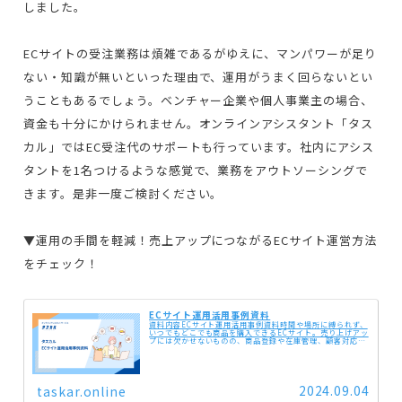
しました。
ECサイトの受注業務は煩雑であるがゆえに、マンパワーが足り
ない・知識が無いといった理由で、運用がうまく回らないとい
うこともあるでしょう。ベンチャー企業や個人事業主の場合、
資金も十分にかけられません。オンラインアシスタント「タス
カル」ではEC受注代のサポートも行っています。社内にアシス
タントを1名つけるような感覚で、業務をアウトソーシングで
きます。是非一度ご検討ください。
▼運用の手間を軽減！売上アップにつながるECサイト運営方法
をチェック！
ECサイト運用活用事例資料
資料内容ECサイト運用活用事例資料時間や場所に縛られず、
いつでもどこでも商品を購入できるECサイト。売り上げアッ
プには欠かせないものの、商品登録や在庫管理、顧客対応な
ど、運用には手間も時間もかかります。そんなお悩みを抱え
ている方は、ぜひタス...
2024.09.04
taskar.online