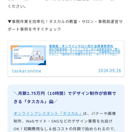
ください。
▼事務作業を効率化！タスカルの教室・サロン・事務局運営サ
ポート事例を今すぐチェック
事務局・オンラインサロン向け活用事例資料
資料内容事務局・オンラインサロン向け活用事例資料「問い
合わせがきても、すぐに対応できない」「会員管理に手が回
らない」「資料作りに時間がかかる」…オンラインサロンや
事務局の運営は、細かくて時間がかかる業務がたくさんあり
ますよね。そんな煩わしい...
2024.09.26
taskar.online
＼月額2.75万円（10時間）でデザイン制作が依頼で
きる「タスカル」🤗／
オンラインアシスタント「タスカル」
は、バナーや画像
制作、Webサイト・SNSなどのデザイン業務を丸投げ
OK！初期費用なし＆低コストの月額で始められるので、