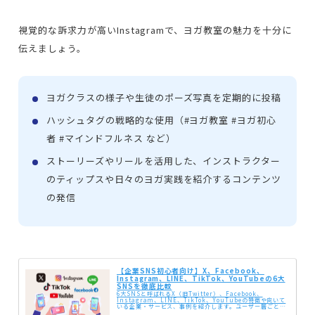
視覚的な訴求力が高いInstagramで、ヨガ教室の魅力を十分に
伝えましょう。
ヨガクラスの様子や生徒のポーズ写真を定期的に投稿
ハッシュタグの戦略的な使用（#ヨガ教室 #ヨガ初心
者 #マインドフルネス など）
ストーリーズやリールを活用した、インストラクター
のティップスや日々のヨガ実践を紹介するコンテンツ
の発信
【企業SNS初心者向け】X、Facebook、
Instagram、LINE、TikTok、YouTubeの6大
SNSを徹底比較
6大SNSと呼ばれるX（旧Twitter）、Facebook、
Instagram、LINE、TikTok、YouTubeの特徴や向いて
いる企業・サービス、事例を紹介します。ユーザー層ごとの
利用率も紹介しているので、自社にとって最適なSNSを見つ