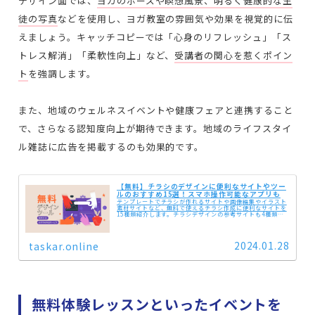
デザイン面では、
ヨガのポーズや瞑想風景、明るく健康的な生
徒の写真
などを使用し、ヨガ教室の雰囲気や効果を視覚的に伝
えましょう。キャッチコピーでは「心身のリフレッシュ」「ス
トレス解消」「柔軟性向上」など、
受講者の関心を惹くポイン
ト
を強調します。
また、地域のウェルネスイベントや健康フェアと連携すること
で、さらなる認知度向上が期待できます。地域のライフスタイ
ル雑誌に広告を掲載するのも効果的です。
【無料】チラシのデザインに便利なサイトやツー
ルのおすすめ15選！スマホ操作可能なアプリも
テンプレートでチラシが作れるサイトや画像編集やイラスト
素材サイトなど、無料で使えるチラシ作成に便利なサイトを
15種類紹介します。チラシデザインの参考サイトも4種類載
せていますので、ぜひ参考にしてください。
2024.01.28
taskar.online
無料体験レッスンといったイベントを