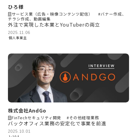
ひろ様
サービス業（広告・映像コンテンツ配信）
#バナー作成、
チラシ作成、動画編集
外注で実現した本業とYouTuberの両立
2025.11.06
個人事業主
株式会社AndGo
FinTechセキュリティ開発
#その他経理業務
バックオフィス業務の安定化で事業を前進
2025.10.01
1-10人