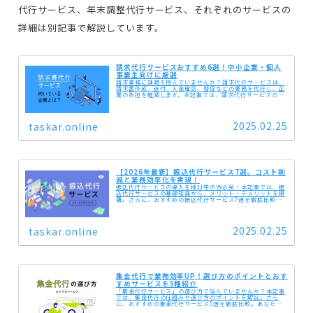
代行サービス、年末調整代行サービス、それぞれのサービスの
詳細は別記事で解説しています。
請求代行サービスおすすめ6選！中小企業・個人
事業主向けに厳選
請求業務に課題を抱えていませんか？請求代行サービスは、
請求書作成、送付、入金確認、督促などの業務を代行し、企
業の負担を軽減します。本記事では、請求代行サービスのメ
リット・デメリットを詳しく解説。さらに、経理、人事、総
務など、幅広いバックオフィス業務に対応できるオンライン
アシスタント「タスカル」もご紹介します。
2025.02.25
taskar.online
【2026年最新】振込代行サービス7選。コスト削
減と業務効率化を実現！
振込代行サービスの導入を検討中の方必見！本記事では、振
込代行サービスの基礎知識から、メリット・デメリットを網
羅。さらに、おすすめの振込代行サービス7選を徹底比較
し、各サービスの特徴を紹介します。経理業務の効率化、コ
スト削減を実現したい企業はぜひご覧ください。
2025.02.25
taskar.online
集金代行で業務効率UP！選び方のポイントとおす
すめサービスを5種紹介
「集金代行サービス」の選び方で悩んでいませんか？本記事
では、集金代行の仕組みや選び方のポイントを解説。さら
に、おすすめの集金代行サービス5選を徹底比較。あなたの
ビジネスに最適なサービスが見つかります！