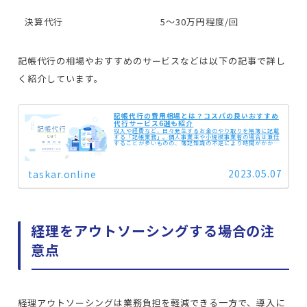
決算代行
5～30万円程度/回
記帳代行の相場やおすすめのサービスなどは以下の記事で詳し
く紹介しています。
記帳代行の費用相場とは？コスパの良いおすすめ
代行サービス6選も紹介
収入や経費など、日々発生するお金のやり取りを帳簿に記載
する「記帳業務」。個人事業主や小規模事業者の場合は兼任
することが多いものの、簿記知識の不足により時間がかかっ
てしまったり、取引が増えるにつれて通常業務を圧迫したり
することもあるかもしれま...
2023.05.07
taskar.online
経理をアウトソーシングする場合の注
意点
経理アウトソーシングは業務負担を軽減できる一方で、導入に