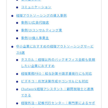
コミュニケーション
経理アウトソーシングの導入事例
事例(1)広告代理店
事例(2)コンサルティング業
事例(3)個人事業主
中小企業におすすめの経理アウトソーシングサービ
ス6選
タスカル：経理以外のバックオフィス全般も依頼
したい企業におすすめ
経理業務PRO：給与計算や請求書発行にも対応
ビズネコ：月次決算作成やコンサルにも対応
Chatwork経理アシスタント：顧問税理士と連携
できる
経理外注・記帳代行センター：専門家によるサポ