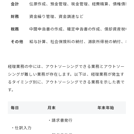
会計
伝票作成、預金管理、現金管理、経費精算、債権債務の
財務
資金繰り管理、資金調達など
税務
中間申告書の作成、確定申告書の作成、償却資産税申告
その他
給与計算、社会保険料の納付、源泉所得税の納付、年末
経理業務の中には、アウトソーシングできる業務とアウトソー
シングが難しい業務が存在します。以下は、経理業務が発生す
るタイミング別に、アウトソーシングできる業務を示した表で
す。
毎日
月末
年末年始
・請求書発行
・仕訳入力