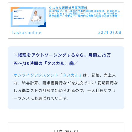
タスカル経理活用事例資料
資料内容タスカル経理活用事例資料経理業務は、企業経営に
とって必要不可欠な業務の一つです。しかし、日々の起票、
請求書発行、仕訳など、専門的な知識や経験が必要な作業が
多く、時間も手間もかかります。タスカルでは、経験豊富な
スタッフが、経理記帳、請...
2024.07.08
taskar.online
＼経理をアウトソーシングするなら、月額2.75万
円〜/10時間の「タスカル」🤗／
オンラインアシスタント「タスカル」
は、記帳、売上入
力、給与計算、請求書発行などを丸投げOK！初期費用な
し＆低コストの月額で始められるので、一人社長やフリ
ーランスにも選ばれています。
目次