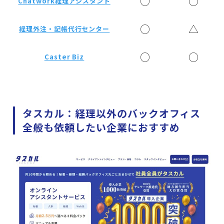
○
○
Chatwork経理アシスタント
○
△
経理外注・記帳代行センター
○
○
Caster Biz
タスカル：経理以外のバックオフィス
全般も依頼したい企業におすすめ