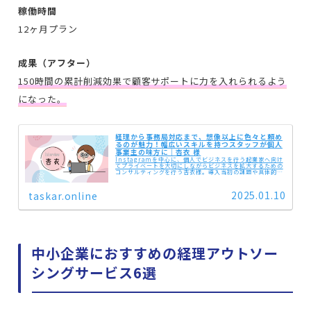
稼働時間
12ヶ月プラン
成果（アフター）
150時間の累計削減効果で顧客サポートに力を入れられるよう
になった。
経理から事務局対応まで、想像以上に色々と頼め
るのが魅力！幅広いスキルを持つスタッフが個人
事業主の味方に｜杏衣 様
Instagramを中心に、個人でビジネスを行う起業家へ向け
てプライベートを大切にしながらビジネスを拡大するための
コンサルティングを行う杏衣様。導入当初の課題や具体的な
依頼内容、タスカルをおすすめする理由などをお伺いしまし
た。集客まで手が回...
2025.01.10
taskar.online
中小企業におすすめの経理アウトソー
シングサービス6選