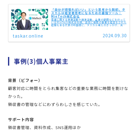
「自分が頑張ればいい」という思考から脱却。タ
スカルは経営者思考になるための最強ツール｜
MieTech株式会社
看護に関する執筆活動や講演活動、企業の顧問などを行って
いるMieTech株式会社様。過去に複数の事業を経営をされた
経験もある代表の坪田様に、タスカル導入のきっかけ、具体
的な依頼内容、導入するメリットや効果についてお話を伺い
ました。事業が大き...
2024.09.30
taskar.online
事例(3)個人事業主
背景（ビフォー）
顧客対応に時間をとられ集客などの重要な業務に時間を割けな
かった。
領収書の管理などにわずらわしさを感じていた。
サポート内容
領収書管理、資料作成、SNS運用ほか