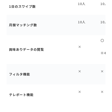
10人
10人
1
日のスワイプ数
10人
10人
月間マッチング数
〇
×
興味あり
データの閲覧
※48
×
×
フィルタ機能
×
×
テレポート機能