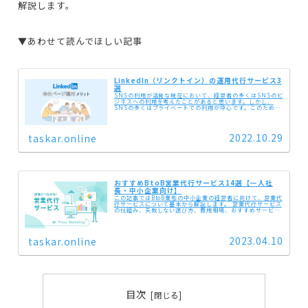
解説します。
▼あわせて読んでほしい記事
LinkedIn（リンクトイン）の運用代行サービス3
選
SNSの利用が活発な現在において、経営者の多くはSNSのビ
ジネスへの利用を考えたことがあると思います。しかし、
SNSの多くはプライベートでの利用が中心です。このため
「FacebookやTwitterのようなSNSで、もっとビジネスに
特化した...
2022.10.29
taskar.online
おすすめBtoB営業代行サービス14選【一人社
長・中小企業向け】
この記事ではBtoB業態の中小企業の経営者に向けて、営業代
行サービスについて基本から解説します。 営業代行サービス
の仕組み、失敗しない選び方、費用相場、おすすめサービス
をは紹介します。
2023.04.10
taskar.online
目次