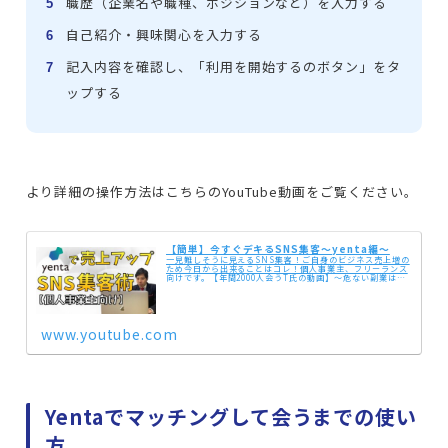
職歴（企業名や職種、ポジションなど）を入力する
自己紹介・興味関心を入力する
記入内容を確認し、「利用を開始するのボタン」をタ
ップする
より詳細の操作方法はこちらのYouTube動画をご覧ください。
【簡単】今すぐデキるSNS集客〜yenta編〜
一見難しそうに見えるSNS集客！ご自身のビジネス売上増の
ため今日から出来ることはコレ！個人事業主、フリーランス
向けです。【年間2000人会うT氏の動画】〜危ない副業はコ
レだ〜SNSで勧誘されたら要注意！やるべき理由6つのポイ
ント〜始めるには...
www.youtube.com
Yentaでマッチングして会うまでの使い
方